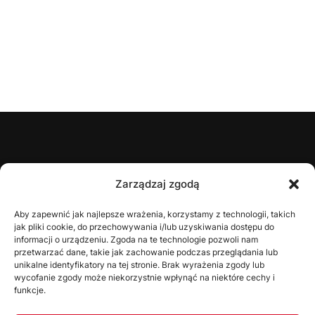
ŚZPN
Zarządzaj zgodą
O nas
Aby zapewnić jak najlepsze wrażenia, korzystamy z technologii, takich
jak pliki cookie, do przechowywania i/lub uzyskiwania dostępu do
Zarząd
informacji o urządzeniu. Zgoda na te technologie pozwoli nam
Statut
przetwarzać dane, takie jak zachowanie podczas przeglądania lub
unikalne identyfikatory na tej stronie. Brak wyrażenia zgody lub
Uchwały
wycofanie zgody może niekorzystnie wpłynąć na niektóre cechy i
funkcje.
WYDZIAŁY