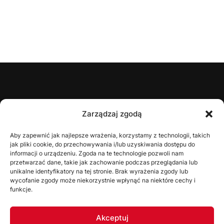
ŚZPN
Zarządzaj zgodą
O nas
Aby zapewnić jak najlepsze wrażenia, korzystamy z technologii, takich
jak pliki cookie, do przechowywania i/lub uzyskiwania dostępu do
Zarząd
informacji o urządzeniu. Zgoda na te technologie pozwoli nam
Statut
przetwarzać dane, takie jak zachowanie podczas przeglądania lub
unikalne identyfikatory na tej stronie. Brak wyrażenia zgody lub
Uchwały
wycofanie zgody może niekorzystnie wpłynąć na niektóre cechy i
funkcje.
WYDZIAŁY
Akceptuj