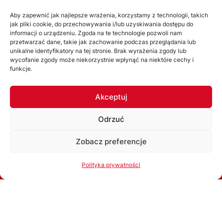
O nas
Aby zapewnić jak najlepsze wrażenia, korzystamy z technologii, takich
jak pliki cookie, do przechowywania i/lub uzyskiwania dostępu do
Zarząd
informacji o urządzeniu. Zgoda na te technologie pozwoli nam
Statut
przetwarzać dane, takie jak zachowanie podczas przeglądania lub
unikalne identyfikatory na tej stronie. Brak wyrażenia zgody lub
Uchwały
wycofanie zgody może niekorzystnie wpłynąć na niektóre cechy i
funkcje.
WYDZIAŁY
Akceptuj
Wydział Gier
Odrzuć
Komisja Dyscyplinarna
Wydział Szkolenia
Zobacz preferencje
Komisja Bezpieczeństwa
Korzystając ze strony akceptujesz
Politykę prywatności
Polityka prywatności
Kolegium Sędziów
Ok, rozumiem
Komisja ds. Licencji Klubowych
Związkowa Komisja Odwoławcza
Inne komórki organizacyjne