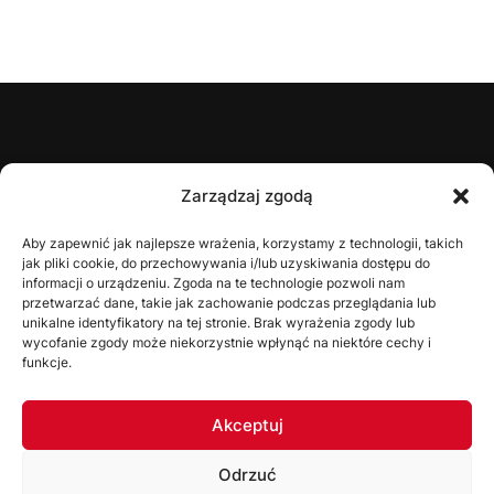
ŚZPN
Zarządzaj zgodą
O nas
Aby zapewnić jak najlepsze wrażenia, korzystamy z technologii, takich
jak pliki cookie, do przechowywania i/lub uzyskiwania dostępu do
Zarząd
informacji o urządzeniu. Zgoda na te technologie pozwoli nam
Statut
przetwarzać dane, takie jak zachowanie podczas przeglądania lub
unikalne identyfikatory na tej stronie. Brak wyrażenia zgody lub
Uchwały
wycofanie zgody może niekorzystnie wpłynąć na niektóre cechy i
funkcje.
WYDZIAŁY
Akceptuj
Wydział Gier
Odrzuć
Komisja Dyscyplinarna