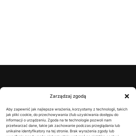
ŚZPN
Zarządzaj zgodą
O nas
Aby zapewnić jak najlepsze wrażenia, korzystamy z technologii, takich
jak pliki cookie, do przechowywania i/lub uzyskiwania dostępu do
Zarząd
informacji o urządzeniu. Zgoda na te technologie pozwoli nam
Statut
przetwarzać dane, takie jak zachowanie podczas przeglądania lub
unikalne identyfikatory na tej stronie. Brak wyrażenia zgody lub
Uchwały