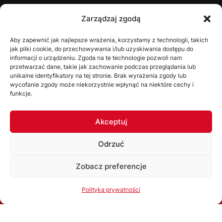
ŚZPN
Zarządzaj zgodą
O nas
Aby zapewnić jak najlepsze wrażenia, korzystamy z technologii, takich
jak pliki cookie, do przechowywania i/lub uzyskiwania dostępu do
Zarząd
informacji o urządzeniu. Zgoda na te technologie pozwoli nam
Statut
przetwarzać dane, takie jak zachowanie podczas przeglądania lub
unikalne identyfikatory na tej stronie. Brak wyrażenia zgody lub
Uchwały
wycofanie zgody może niekorzystnie wpłynąć na niektóre cechy i
funkcje.
WYDZIAŁY
Akceptuj
Wydział Gier
Odrzuć
Komisja Dyscyplinarna
Wydział Szkolenia
Zobacz preferencje
Komisja Bezpieczeństwa
Korzystając ze strony akceptujesz
Politykę prywatności
Polityka prywatności
Kolegium Sędziów
Ok, rozumiem
Komisja ds. Licencji Klubowych
Związkowa Komisja Odwoławcza