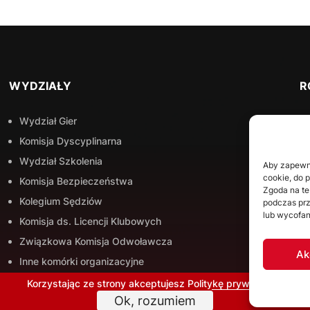
WYDZIAŁY
R
Wydział Gier
Komisja Dyscyplinarna
Wydział Szkolenia
Aby zapewnić
cookie, do 
Komisja Bezpieczeństwa
Zgoda na te
Kolegium Sędziów
podczas prz
lub wycofan
Komisja ds. Licencji Klubowych
Związkowa Komisja Odwoławcza
Ak
Inne komórki organizacyjne
Korzystając ze strony akceptujesz
Politykę prywatności
Ok, rozumiem