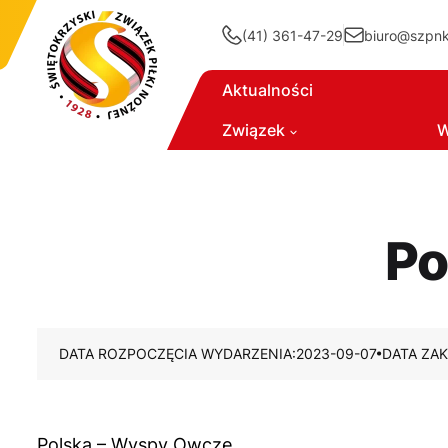
(41) 361-47-29
biuro@szpnki
Aktualności
Związek
W
Po
DATA ROZPOCZĘCIA WYDARZENIA:
2023-09-07
DATA ZA
Polska – Wyspy Owcze.