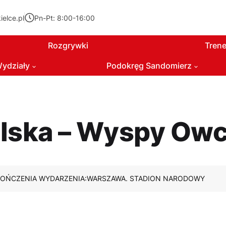
elce.pl
Pn-Pt: 8:00-16:00
Rozgrywki
Trene
ydziały
Podokręg Sandomierz
lska – Wyspy Ow
KOŃCZENIA WYDARZENIA:
WARSZAWA. STADION NARODOWY