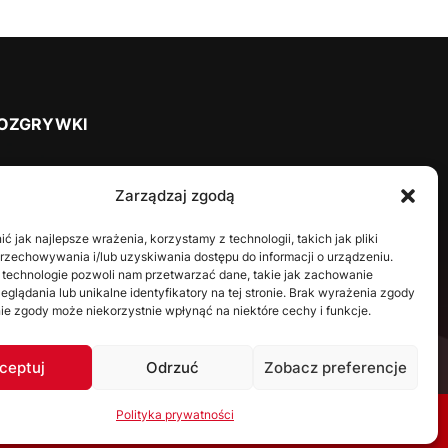
OZGRYWKI
2025/2026
Zarządzaj zgodą
2024/2025
2023/2024
 jak najlepsze wrażenia, korzystamy z technologii, takich jak pliki
przechowywania i/lub uzyskiwania dostępu do informacji o urządzeniu.
2022/2023
 technologie pozwoli nam przetwarzać dane, takie jak zachowanie
2021/2022
eglądania lub unikalne identyfikatory na tej stronie. Brak wyrażenia zgody
ie zgody może niekorzystnie wpłynąć na niektóre cechy i funkcje.
2020/2021
2019/2020
ceptuj
Odrzuć
Zobacz preferencje
2018/2019
2017/2018
Polityka prywatności
2016/2017